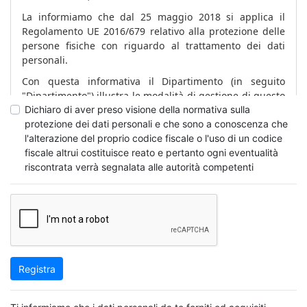
La informiamo che dal 25 maggio 2018 si applica il
Regolamento UE 2016/679 relativo alla protezione delle
persone fisiche con riguardo al trattamento dei dati
personali.
Con questa informativa il Dipartimento (in seguito
"Dipartimento") illustra le modalità di gestione di questo
sito, come utilizzerà i dati che La riguardano, inclusi
Dichiaro di aver preso visione della normativa sulla
quelli da Lei forniti, per usufruire dei servizi presenti sul
protezione dei dati personali e che sono a conoscenza che
sito web e quali sono i diritti che Le sono riconosciuti dal
l'alterazione del proprio codice fiscale o l'uso di un codice
Regolamento UE 2016/679.
fiscale altrui costituisce reato e pertanto ogni eventualità
riscontrata verrà segnalata alle autorità competenti
Il Dipartimento pone, infatti, costante attenzione alla
protezione dei dati personali degli utenti.
L'informativa non è valida per altri siti web
eventualmente consultabili tramite i link presenti, di cui
il Dipartimento non è in alcun modo responsabile.
Dati di navigazione
Registra
I sistemi informatici e le procedure software preposte al
funzionamento di questo sito web acquisiscono, nel